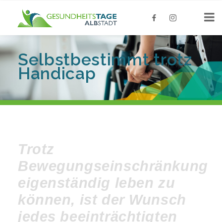
Selbstbestimmt
trotz
Handicap
Trotz
Bewegungseinschränkung
eigenständig leben zu
können, ist der Wunsch
jedes beeinträchtigten